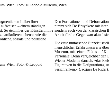
seum, Wien. Foto: © Leopold Museum, Wien
agmentierten Leiber ihrer
Den Formationen und Deformationen
 aufweisen – einem ständigen
nimmt sich De Bruyckere mit ihren 
 So gelingt es der Künstlerin ihre
sondern auch von der klassischen Iko
u artikulieren, ebenso wie die
Arbeit für die Gegenwart aktualisier
liche, soziale und politische
Die erste umfassende Einzelausstell
menschlicher Erfahrungswerte über 
Museum, mit seinem Fokus auf Kun
Personale: Denn vergleichbar den 
Wiener Moderne danach, »das Flei
eum, Wien. Foto: © Leopold
Figurativen in die Defiguration«, 
verschränken.« (Jacques Le Rider).